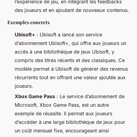
l’expérience de jeu, en intégrant les feedbacks
des joueurs et en ajoutant de nouveaux contenus.
Exemples concrets
Ubisoft+
: Ubisoft a lancé son service
d’abonnement Ubisoft+, qui offre aux joueurs un
accès à une bibliothèque de jeux Ubisoft, y
compris des titres récents et des classiques. Ce
modèle permet à Ubisoft de générer des revenus
récurrents tout en offrant une valeur ajoutée aux
joueurs.
Xbox Game Pass
: Le service d’abonnement de
Microsoft, Xbox Game Pass, est un autre
exemple de réussite. Il permet aux joueurs
d’accéder à une large bibliothèque de jeux pour
un coût mensuel fixe, encourageant ainsi