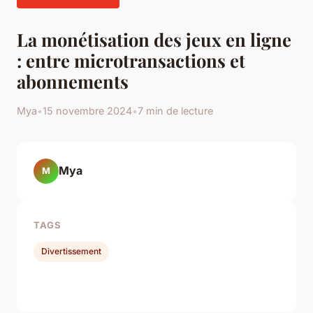
La monétisation des jeux en ligne
: entre microtransactions et
abonnements
Mya
•
15 novembre 2024
•
7 min de lecture
Mya
M
TAGS
Divertissement