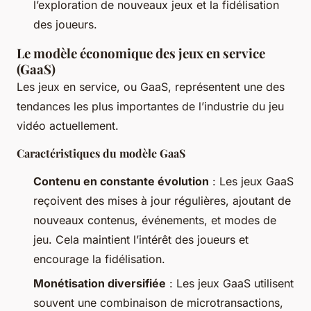
l’exploration de nouveaux jeux et la fidélisation
des joueurs.
Le modèle économique des jeux en service
(GaaS)
Les jeux en service, ou GaaS, représentent une des
tendances les plus importantes de l’industrie du jeu
vidéo actuellement.
Caractéristiques du modèle GaaS
Contenu en constante évolution
: Les jeux GaaS
reçoivent des mises à jour régulières, ajoutant de
nouveaux contenus, événements, et modes de
jeu. Cela maintient l’intérêt des joueurs et
encourage la fidélisation.
Monétisation diversifiée
: Les jeux GaaS utilisent
souvent une combinaison de microtransactions,