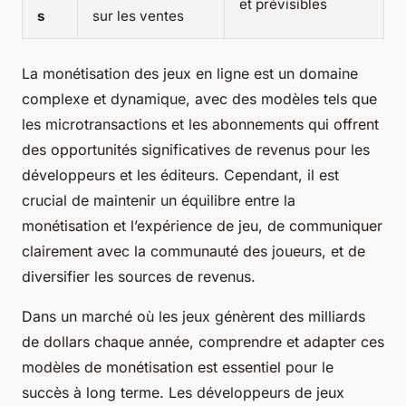
et prévisibles
s
sur les ventes
La monétisation des jeux en ligne est un domaine
complexe et dynamique, avec des modèles tels que
les microtransactions et les abonnements qui offrent
des opportunités significatives de revenus pour les
développeurs et les éditeurs. Cependant, il est
crucial de maintenir un équilibre entre la
monétisation et l’expérience de jeu, de communiquer
clairement avec la communauté des joueurs, et de
diversifier les sources de revenus.
Dans un marché où les jeux génèrent des milliards
de dollars chaque année, comprendre et adapter ces
modèles de monétisation est essentiel pour le
succès à long terme. Les développeurs de jeux