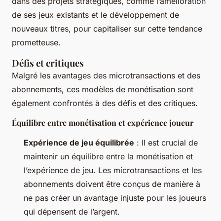
dans des projets stratégiques, comme l’amélioration
de ses jeux existants et le développement de
nouveaux titres, pour capitaliser sur cette tendance
prometteuse.
Défis et critiques
Malgré les avantages des microtransactions et des
abonnements, ces modèles de monétisation sont
également confrontés à des défis et des critiques.
Équilibre entre monétisation et expérience joueur
Expérience de jeu équilibrée
: Il est crucial de
maintenir un équilibre entre la monétisation et
l’expérience de jeu. Les microtransactions et les
abonnements doivent être conçus de manière à
ne pas créer un avantage injuste pour les joueurs
qui dépensent de l’argent.