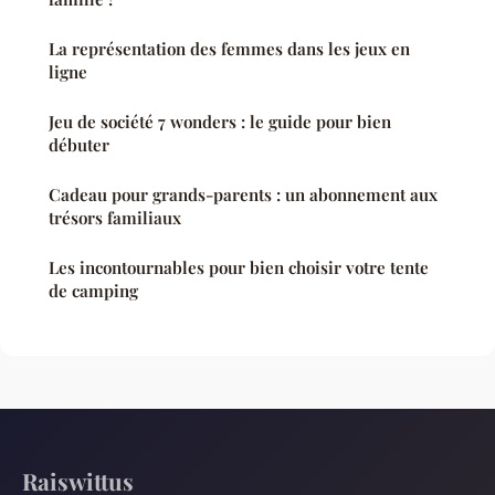
La représentation des femmes dans les jeux en
ligne
Jeu de société 7 wonders : le guide pour bien
débuter
Cadeau pour grands-parents : un abonnement aux
trésors familiaux
Les incontournables pour bien choisir votre tente
de camping
Raiswittus