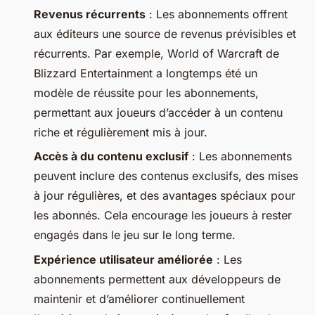
Revenus récurrents
: Les abonnements offrent
aux éditeurs une source de revenus prévisibles et
récurrents. Par exemple,
World of Warcraft
de
Blizzard Entertainment a longtemps été un
modèle de réussite pour les abonnements,
permettant aux joueurs d’accéder à un contenu
riche et régulièrement mis à jour.
Accès à du contenu exclusif
: Les abonnements
peuvent inclure des contenus exclusifs, des mises
à jour régulières, et des avantages spéciaux pour
les abonnés. Cela encourage les joueurs à rester
engagés dans le jeu sur le long terme.
Expérience utilisateur améliorée
: Les
abonnements permettent aux développeurs de
maintenir et d’améliorer continuellement