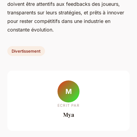
doivent être attentifs aux feedbacks des joueurs,
transparents sur leurs stratégies, et prêts à innover
pour rester compétitifs dans une industrie en
constante évolution.
Divertissement
M
ECRIT PAR
Mya