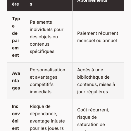
Abonnements
ère
s
Typ
Paiements
e
individuels pour
de
Paiement récurrent
des objets ou
pai
mensuel ou annuel
contenus
em
spécifiques
ent
Personnalisation
Accès à une
Ava
et avantages
bibliothèque de
nta
compétitifs
contenus, mises à
ges
immédiats
jour régulières
Inc
Risque de
Coût récurrent,
onv
dépendance,
risque de
éni
avantage injuste
saturation de
ent
pour les joueurs