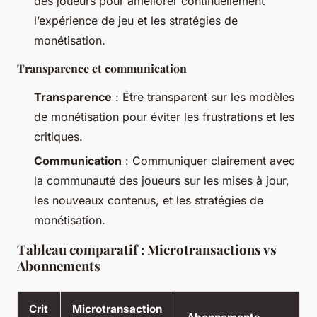
des joueurs pour améliorer continuellement
l’expérience de jeu et les stratégies de
monétisation.
Transparence et communication
Transparence
: Être transparent sur les modèles
de monétisation pour éviter les frustrations et les
critiques.
Communication
: Communiquer clairement avec
la communauté des joueurs sur les mises à jour,
les nouveaux contenus, et les stratégies de
monétisation.
Tableau comparatif : Microtransactions vs
Abonnements
Crit
Microtransaction