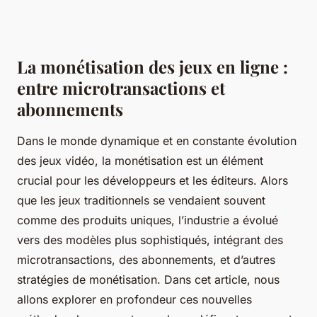
La monétisation des jeux en ligne :
entre microtransactions et
abonnements
Dans le monde dynamique et en constante évolution
des jeux vidéo, la monétisation est un élément
crucial pour les développeurs et les éditeurs. Alors
que les jeux traditionnels se vendaient souvent
comme des produits uniques, l’industrie a évolué
vers des modèles plus sophistiqués, intégrant des
microtransactions, des abonnements, et d’autres
stratégies de monétisation. Dans cet article, nous
allons explorer en profondeur ces nouvelles