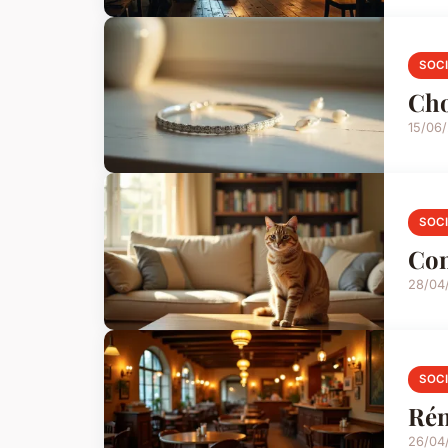
SOC
Cho
15/06
SOC
Com
28/04
SOC
Rén
26/04