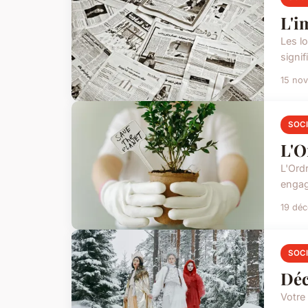
L'i
Les lo
signif
15 no
SOC
L'O
L'Ord
engag
19 dé
SOC
Déc
Votre