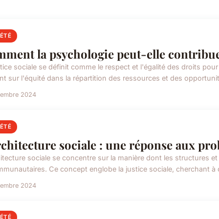
IÉTÉ
ment la psychologie peut-elle contribuer 
tice sociale se définit comme le respect et l'égalité des droits pou
nt sur l'équité dans la répartition des ressources et des opportunité
vembre 2024
IÉTÉ
rchitecture sociale : une réponse aux pro
hitecture sociale se concentre sur la manière dont les structures e
mmunautaires. Ce concept englobe la justice sociale, cherchant à c
vembre 2024
IÉTÉ