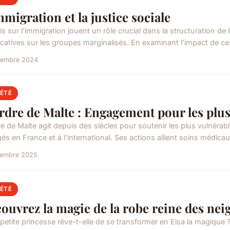
mmigration et la justice sociale
is sur l'immigration jouent un rôle crucial dans la structuration de
icatives sur les groupes marginalisés. En examinant l'impact de ces l
vembre 2024
IÉTÉ
rdre de Malte : Engagement pour les plus
re de Malte agit depuis des siècles pour soutenir les plus vulnéra
és en France et à l'international. Ses actions allient soins médi
cembre 2025
IÉTÉ
ouvrez la magie de la robe reine des nei
 petite princesse rêve-t-elle de se transformer en Elsa la magiqu