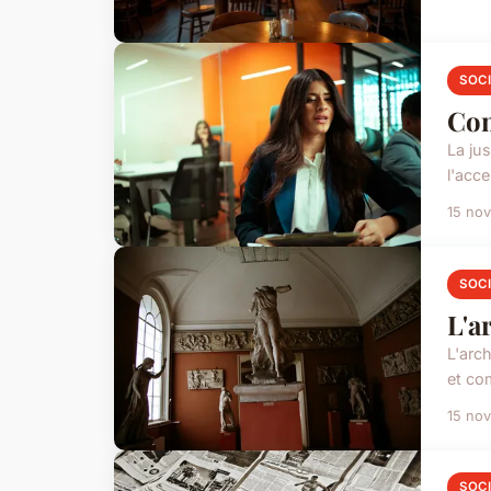
SOC
Com
La jus
l'acce
15 no
SOC
L'a
L'arc
et co
15 no
SOC