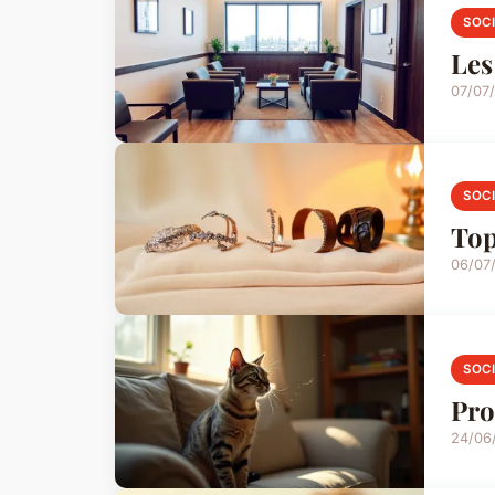
SOC
Les
07/07
SOC
Top
06/07
SOC
Pro
24/06