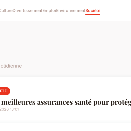
Culture
Divertissement
Emploi
Environnement
Société
uotidienne
IÉTÉ
 meilleures assurances santé pour protég
2026 13:01