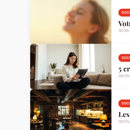
SOC
Vot
16/06
SOC
5 c
08/05
SOC
Les
08/05