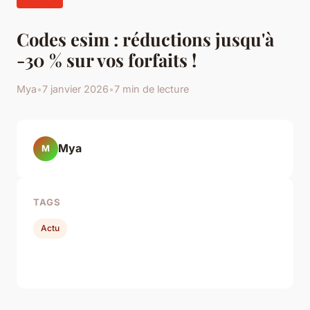
Codes esim : réductions jusqu'à
-30 % sur vos forfaits !
Mya
•
7 janvier 2026
•
7 min de lecture
Mya
M
TAGS
Actu