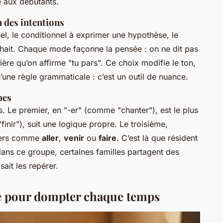
 aux débutants.
 des intentions
réel, le conditionnel à exprimer une hypothèse, le
uhait. Chaque mode façonne la pensée : on ne dit pas
ère qu’on affirme "tu pars". Ce choix modifie le ton,
u’une règle grammaticale : c’est un outil de nuance.
bes
. Le premier, en "-er" (comme "chanter"), est le plus
inir"), suit une logique propre. Le troisième,
liers comme
aller
,
venir
ou
faire
. C’est là que résident
ans ce groupe, certaines familles partagent des
it les repérer.
e pour dompter chaque temps