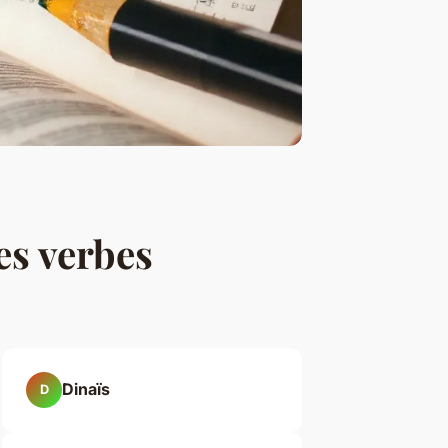
es verbes
Dinaïs
D