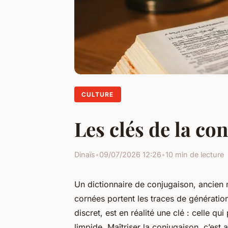
CULTURE
Les clés de la co
Dinaïs
•
09/07/2026 12:26
•
10 min de lecture
Un dictionnaire de conjugaison, ancien 
cornées portent les traces de génération
discret, est en réalité une clé : celle q
limpide. Maîtriser la conjugaison, c’es