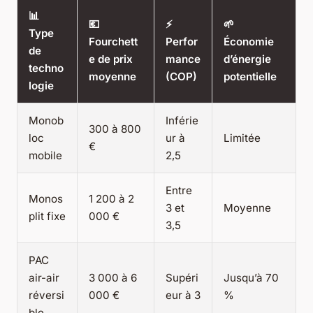
📊
💶
⚡
🌱
Type
Fourchett
Perfor
Économie
de
e de prix
mance
d’énergie
techno
moyenne
(COP)
potentielle
logie
Monob
Inférie
300 à 800
loc
ur à
Limitée
€
mobile
2,5
Entre
Monos
1 200 à 2
3 et
Moyenne
plit fixe
000 €
3,5
PAC
air-air
3 000 à 6
Supéri
Jusqu’à 70
réversi
000 €
eur à 3
%
ble