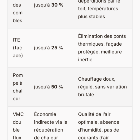
déperditions par le
des
jusqu’à
30 %
toit, températures
com
plus stables
bles
Élimination des ponts
ITE
thermiques, façade
(faç
jusqu’à
25 %
protégée, meilleure
ade)
inertie
Pom
Chauffage doux,
pe à
jusqu’à
50 %
régulé, sans variation
chal
brutale
eur
VMC
Économie
Qualité de l’air
dou
indirecte via la
optimale, absence
ble
récupération
d’humidité, pas de
flux
de chaleur
courants d’air