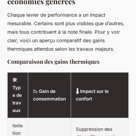
économies générées
Chaque levier de performance a un impact
mesurable. Certains sont plus visibles que d’autres,
mais tous contribuent à la note finale. Pour y voir
clair, voici un aperçu comparatif des gains
thermiques attendus selon les travaux majeurs.
Comparaison des gains thermiques
🛠️
Typ
📉 Gain de
🌡️ Impact sur le
e de
consommation
confort
trav
aux
Isola
Suppression des
tion